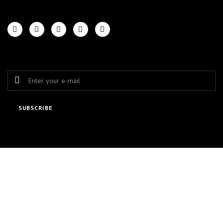
FOLLOW US
NEWSLETTER SIGN UP
SUBSCRIBE
© 2026 - Ecommerce software by PrestaShop™