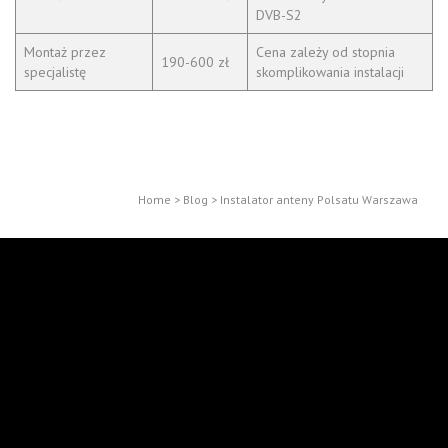
DVB-S2
Montaż przez
Cena zależy od stopnia
190-600 zł
specjalistę
skomplikowania instalacji
Home
>
Blog
>
Instalator anteny Polsatu Warszawa
CATEGORIES
WOMEN
INFORMATION
SPECIALS
NEW PRODUCTS
TOP SELLERS
OUR STORES